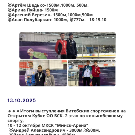
🥇Артём Шедько-1500м,1000м, 500м.
🥇Арина Пуйша- 1500м
🥈Арсений Березин- 1500м,1000м,500м
🥈Алан Полубаркин- 1000м, 🥉777м. 18-19.10
13.10
.2025
🔹🔹🔹Итоги выступления Витебских спортсменов на
Открытом Кубке ОО БСК- 2 этап по конькобежному
спорту,
10 - 12 октября МКСК "Минск-Арена"
🥇Андрей Александрович - 3000м,🥈500м.
🥈Дана Александрёнок- 1500м.