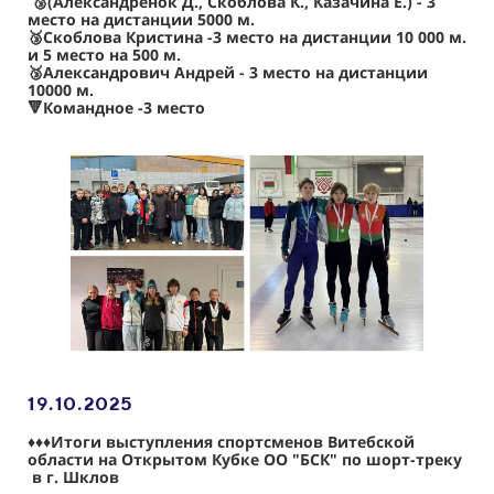
🥉(Александрёнок Д., Скоблова К., Казачина Е.) - 3
место на дистанции 5000 м.
🥉Скоблова Кристина -3 место на дистанции 10 000 м.
и 5 место на 500 м.
🥉Александрович Андрей - 3 место на дистанции
10000 м.
🔻Командное -3 место
19.10
.2025
♦️♦️♦️Итоги выступления спортсменов Витебской
области на Открытом Кубке ОО "БСК" по шорт-треку
в г. Шклов