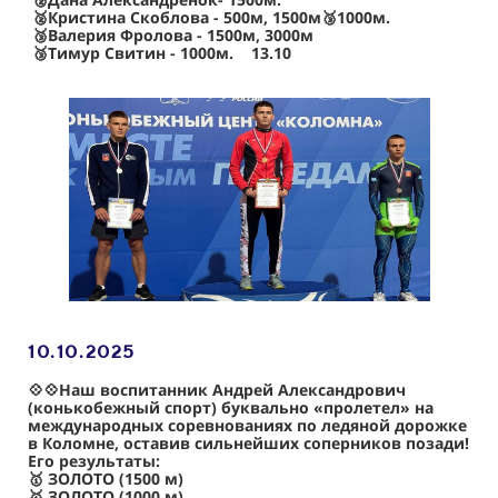
🥈Кристина Скоблова - 500м, 1500м🥉1000м.
🥉Валерия Фролова - 1500м, 3000м
🥉Тимур Свитин - 1000м. 13.10
10.10
.2025
💠
💠Наш воспитанник Андрей Александрович
(конькобежный спорт) буквально «пролетел» на
международных соревнованиях по ледяной дорожке
в Коломне, оставив сильнейших соперников позади!
Его результаты:
🥇 ЗОЛОТО (1500 м)
🥇 ЗОЛОТО (1000 м)