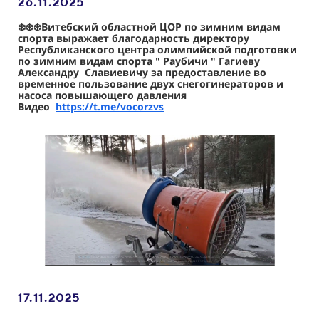
26.11
.2025
❄️❄️❄️Витебский областной ЦОР по зимним видам
спорта выражает благодарность директору
Республиканского центра олимпийской подготовки
по зимним видам спорта " Раубичи " Гагиеву
Александру Славиевичу за предоставление во
временное пользование двух снегогинераторов и
насоса повышающего давления
Видео
https://t.me/vocorzvs
17.11
.2025