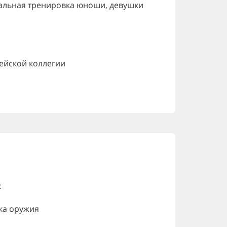
альная тренировка юноши, девушки
дейской коллегии
к
ка оружия